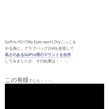
GoPro HDでMy Eyes won’t Dryごっこを
やる為に、グラブバッグ2ndを改造して
高さのあるGoPro用のマウントを自作
してみましたが、その結果は・・・。
この有様
でした・・・。