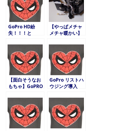
GoPro HD紛
【やっぱメチャ
失！！！と
メチャ暖かい】
GoPro HD2購入
サーフィン水中
検討
撮影@千歳 with
GoPro HERO3
マウスピースマ
ウント(改)
【面白そうなお
GoPro リストハ
もちゃ】GoPRO
ウジング導入
Wi-Fi
BacPac+Wi-Fi
リモートコンボ
キットの使い方