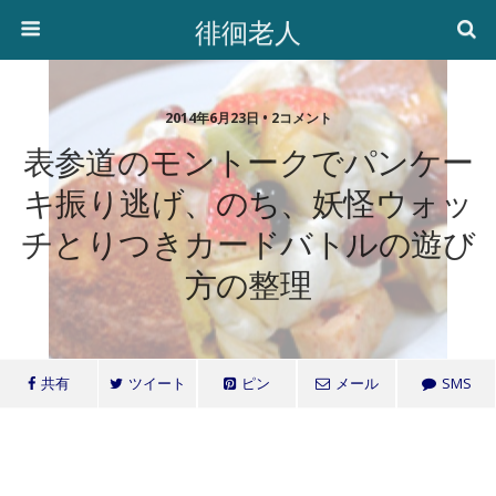
徘徊老人
2014年6月23日 • 2コメント
表参道のモントークでパンケー
キ振り逃げ、のち、妖怪ウォッ
チとりつきカードバトルの遊び
方の整理
共有
ツイート
ピン
メール
SMS