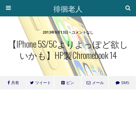
徘徊老人
2013年9月13日 • コメントなし
【iPhone 5S/5Cよりよっぽど欲し
いかも】HP製Chromebook 14
共有
ツイート
ピン
メール
SMS