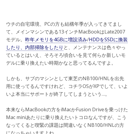
ウチの自宅環境、PCの方も結構年季が入ってきてまし
て、メインマシンである13インチMacBookはLate2007
モデル。
昨年メモリを4GBに増設済み
/
HDDをSSDに換装
したり、内部掃除をしたり
と、メンテナンスは色々やっ
ているとはいえ、そろそろ頃合いを見て何らか新しいモ
デルに乗り換えたい時期かなと思ってるんですよ。
しかも、サブのマシンとして東芝のNB100/HNLを出先
用に使ってるんですけれど、コチラOSがXPでして、いよ
いよ本当にサポートが終了してしまうという…。
本来ならMacBookの方をiMacかFusion Driveを乗っけた
Mac miniあたりに乗り換えたいトコロなんですが、こう
なってくると喫緊の課題は間違いなくNB100/HNLの方
になっちゃいますよね。