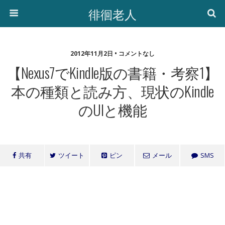
徘徊老人
2012年11月2日 • コメントなし
【Nexus7でKindle版の書籍・考察1】
本の種類と読み方、現状のKindle
のUIと機能
共有
ツイート
ピン
メール
SMS