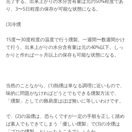
完了する。出来上がりの水分含有量は元の50%程度であ
り、3〜5日程度の保存が可能な状態になる。
(3)冷燻
15度〜30度程度の温度で行う燻製。一週間〜数週間かけ
て行う。出来上がりの水分含有量は元の40%以下。しっ
かりと作れば一ヶ月以上の保存も可能な状態になる。
当然のことながら、(1)熱燻は単なる調理に近いもので、
味的に問題がなければどうとでもできる燻製方法で、
「燻製」としての難易度はほぼ無いに等しいわけです。
で、(2)の温燻は、恐らくですが一定の手順を正しく踏め
ば素人でもできてしまう「優しい燻製」で(3)の冷燻は
「プロの燻製」といったところでしょうか。