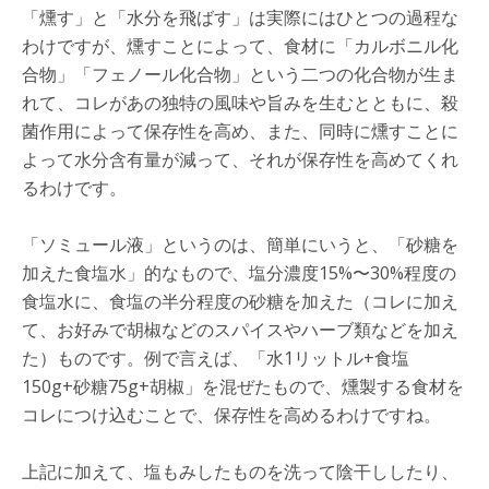
「燻す」と「水分を飛ばす」は実際にはひとつの過程な
わけですが、燻すことによって、食材に「カルボニル化
合物」「フェノール化合物」という二つの化合物が生ま
れて、コレがあの独特の風味や旨みを生むとともに、殺
菌作用によって保存性を高め、また、同時に燻すことに
よって水分含有量が減って、それが保存性を高めてくれ
るわけです。
「ソミュール液」というのは、簡単にいうと、「砂糖を
加えた食塩水」的なもので、塩分濃度15%〜30%程度の
食塩水に、食塩の半分程度の砂糖を加えた（コレに加え
て、お好みで胡椒などのスパイスやハーブ類などを加え
た）ものです。例で言えば、「水1リットル+食塩
150g+砂糖75g+胡椒」を混ぜたもので、燻製する食材を
コレにつけ込むことで、保存性を高めるわけですね。
上記に加えて、塩もみしたものを洗って陰干ししたり、