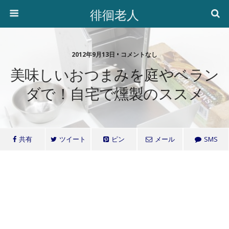
徘徊老人
2012年9月13日 • コメントなし
美味しいおつまみを庭やベラン
ダで！自宅で燻製のススメ
共有
ツイート
ピン
メール
SMS