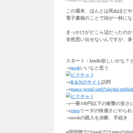
この週末、ほんとは死ぬほどや
電子書籍のことで頭が一杯にな
きっかけがどこら辺だったのか
全然思い出せないんですが、多
スタート：kindle欲しいかな？
→
nook
いいなと思う
→
B＆Nのサイト
訪問
→
trance world surfのdigital publi
→一冊100円以下の衝撃の安さ
→
zinio
リーダの快適さにやられ
→nookの購入を決断、手続き
※現段階ではnookではzinioのdigital