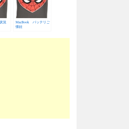
状況
MacBook バッテリご
懐妊