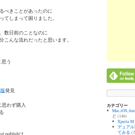
るべきことがあったのに
ってしまって困りました。
、数日前のことなのに
分こんな流れだったと思います。
と思う
sh版
発見
に思わず購入
カテゴリー
Mac,iOS,A
る
ど
(146)
Xperia 
デュアル
てみる
(2
 publishは