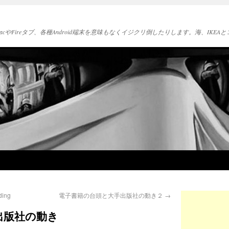
acやFireタブ、各種Android端末を意味もなくイジクリ倒したりします。海、IK
ing
電子書籍の台頭と大手出版社の動き２
→
出版社の動き