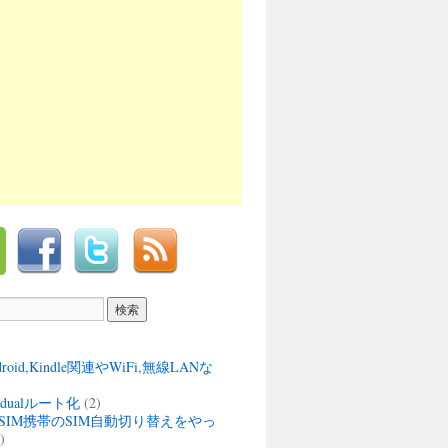
ndroid,Kindle関連やWiFi,無線LANな
M dualルート化
(2)
SIM携帯のSIM自動切り替えをやっ
)