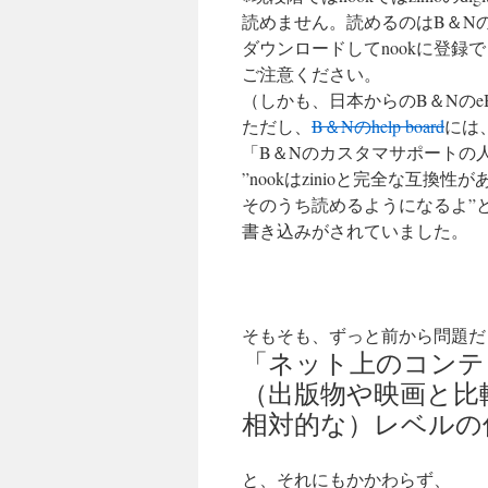
読めません。読めるのはB＆Nのe
ダウンロードしてnookに登録
ご注意ください。
（しかも、日本からのB＆Nのe
ただし、
B＆Nのhelp board
には
「B＆Nのカスタマサポートの
”nookはzinioと完全な互換
そのうち読めるようになるよ”
書き込みがされていました。
そもそも、ずっと前から問題だ
「ネット上のコンテ
（出版物や映画と比
相対的な）レベルの
と、それにもかかわらず、