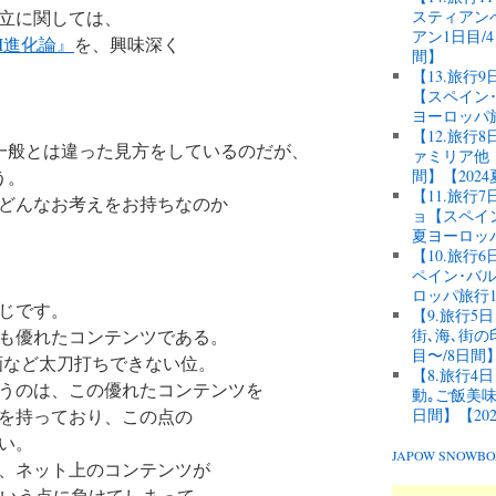
立に関しては、
スティアン
アン1日目/
M進化論』
を、興味深く
間】
【13.旅行
【スペイン･
ヨーロッパ
【12.旅
一般とは違った見方をしているのだが、
ァミリア他【
う。
間】【202
【11.旅
どんなお考えをお持ちなのか
ョ【スペイン
夏ヨーロッ
【10.旅
ペイン･バル
ロッパ旅行1
じです。
【9.旅行
も優れたコンテンツである。
街､海､街
目〜/8日間
画など太刀打ちできない位。
【8.旅行
うのは、この優れたコンテンツを
動｡ご飯美味
を持っており、この点の
日間】【20
い。
JAPOW SNOW
、ネット上のコンテンツが
という点に負けてしまって