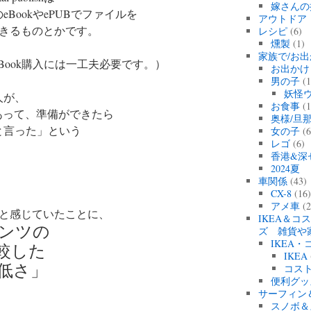
嫁さんの
BookやePUBでファイルを
アウトドア
できるものとかです。
レシピ
(6)
燻製
(1)
家族で/お出
Book購入には一工夫必要です。）
お出かけ
、
男の子
(1
妖怪
人が、
お食事
(1
性があって、準備ができたら
奥様/旦
と言った」という
女の子
(6
レゴ
(6)
香港&深
2024
車関係
(43)
CX-8
(16
アメ車
(2
と感じていたことに、
IKEA＆コ
ンツの
ズ 雑貨や
IKEA
較した
IKEA
低さ」
コス
便利グッ
サーフィン
スノボ＆