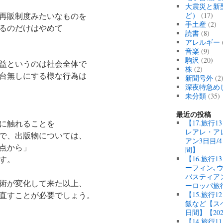
大震災と新
再販制度みたいなものを
ど）
(17)
手土産
(2)
るのだけはやめて
読書
(8)
アレルギー
音楽
(9)
駒沢
(20)
益というのは社会全体で
株
(2)
台無しにする様な行為は
新聞号外
(2
深夜特急め
未分類
(35)
最近の投稿
に触れることを
【17.旅行
レアレ・ア
で、出版物については、
アン3日目/
点から」
間】
す。
【16.旅行
ーフィン､
バスティアン
術が変化して来た以上、
ーロッパ旅
直すことが必要でしょう。
【15.旅行
飯など【スペ
日間】【20
【14.旅行