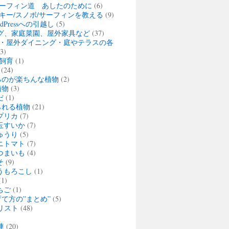
ーフィン道 あしたのために
(6)
キー/スノボ/サーフィンを教える
(9)
rdPressへの引越し
(5)
グ、家庭菜園、屋外家具など
(37)
・屋外ダイニング・庭やテラスの各
3)
飼育
(1)
(24)
るのが楽ちんな植物
(2)
植物
(3)
だ
(1)
られる植物
(21)
プリカ
(7)
玉すいか
(7)
ゅうり
(5)
ニトマト
(7)
つまいも
(4)
そ
(9)
うもろこし
(1)
1)
ちご
(1)
て方の”まとめ”
(5)
リスト
(48)
連
(20)