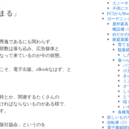
、
スノーサ
子供にス
まる」
FC2からWo
ガーデニン
屋外家具
種設備
(1
めだかの
家庭菜園
秀逸であるにも関わらず、
育て
部数は落ち込み、広告媒体と
観葉
なって来ているのが今の状態。
し
食べ
パ
そ、電子出版、eBookなはず、と
小
き
ミ
さ
し
持とか、関連するたくさんの
と
稲
(
ければならないものがある様で、
い
す。
各種育
欲しいもの
自転車
(23)
出版社協会」というのを
電子書籍関