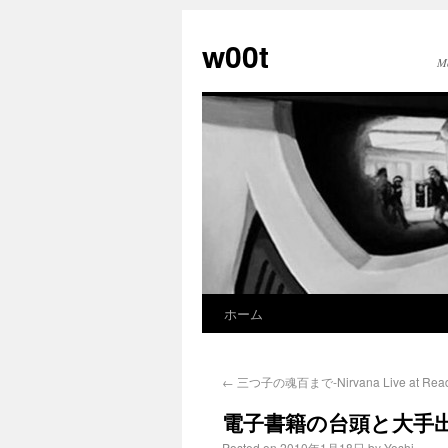
w00t
M
ホーム
←
三つ子の魂百まで-Nirvana Live at Read
電子書籍の台頭と大手
Posted on
2010年1月18日
by
Yoshi