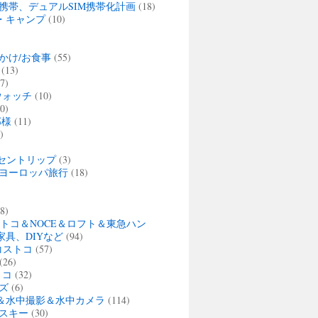
携帯、デュアルSIM携帯化計画
(18)
・キャンプ
(10)
かけ/お食事
(55)
(13)
7)
ウォッチ
(10)
0)
那様
(11)
)
セントリップ
(3)
夏 ヨーロッパ旅行
(18)
)
8)
ストコ＆NOCE＆ロフト＆東急ハン
家具、DIYなど
(94)
・コストコ
(57)
(26)
トコ
(32)
ズ
(6)
＆水中撮影＆水中カメラ
(114)
スキー
(30)