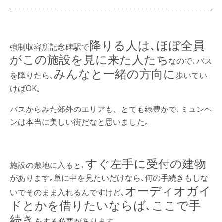
降りる人
は､ほぼ全員
強制収容所記念碑駅で
がこの施設を見に来た人たち
なので､バス
みんなと一緒の方向に
を降りたら､
歩いてい
けばOK｡
バスからみた郊外のエリアも、とても緑豊かで､ミュンヘ
ンは本当に美しい街だなと思いました｡
すぐ左手に受付の建物
施設の敷地に入ると､
があります｡単に中を見たいだけなら､何の手続きもしな
オーディオガイ
いでそのまま入れるんですけど､
ドとかを借りたいならば､ここで手
続き
をする必要があります｡