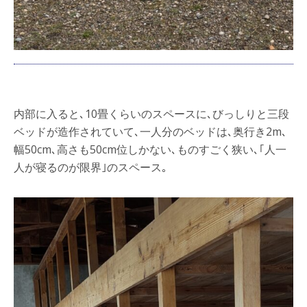
内部に入ると､10畳くらいのスペースに､びっしりと三段
ベッドが造作されていて､一人分のベッドは､奥行き2m､
幅50cm､高さも50cm位しかない､ものすごく狭い､｢人一
人が寝るのが限界｣のスペース｡