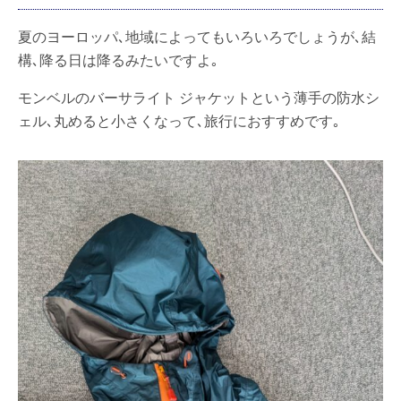
夏のヨーロッパ､地域によってもいろいろでしょうが､結
構､降る日は降るみたいですよ｡
モンベルのバーサライト ジャケットという薄手の防水シ
ェル､丸めると小さくなって､旅行におすすめです｡