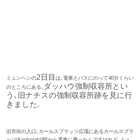
2日目
ミュンヘンの
は､電車とバスにのって40分くらい
ダッハウ強制収容所とい
のところにある､
う､旧ナチスの強制収容所跡を見に行
きました
｡
旧市街の入口､カールスプラッツ広場にあるカールスプラ
ッツ(Karlsplatz)駅から電車に乗ったんですけれど､ミュ