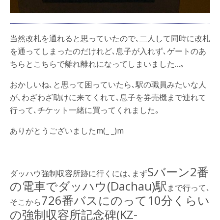
当然改札を通れると思っていたので､二人して同時に改札
を通ってしまったのだけれど､息子が入れず､ゲートのあ
ちらとこちらで離れ離れになってしまいました…｡
おかしいね､と思って困っていたら､駅の職員みたいな人
が､わざわざ助けに来てくれて､息子を券売機まで連れて
行って､チケット一緒に買ってくれました｡
ありがとうございましたm(_ _)m
Sバーン2番
ダッハウ強制収容所跡に行くには､まず
の電車でダッハウ(Dachau)駅
まで行って､
726番バスにのって10分くらい
そこから
の強制収容所記念碑(KZ-