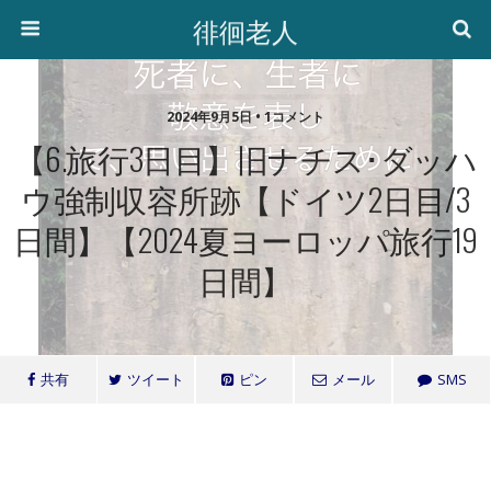
徘徊老人
2024年9月5日 • 1コメント
【6.旅行3日目】旧ナチス･ダッハ
ウ強制収容所跡【ドイツ2日目/3
日間】【2024夏ヨーロッパ旅行19
日間】
共有
ツイート
ピン
メール
SMS