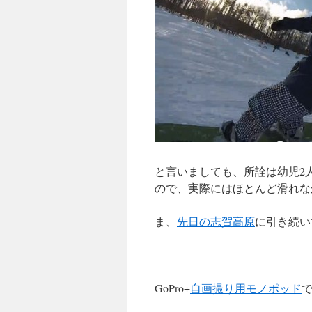
と言いましても、所詮は幼児2
ので、実際にはほとんど滑れな
ま、
先日の志賀高原
に引き続い
GoPro+
自画撮り用モノポッド