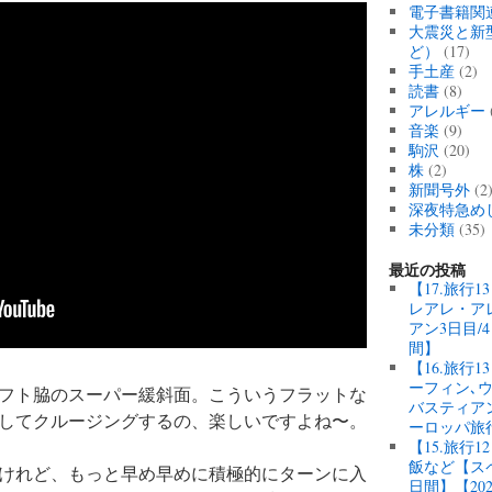
電子書籍関
大震災と新
ど）
(17)
手土産
(2)
読書
(8)
アレルギー
音楽
(9)
駒沢
(20)
株
(2)
新聞号外
(2
深夜特急め
未分類
(35)
最近の投稿
【17.旅行
レアレ・ア
アン3日目/
間】
【16.旅行
ーフィン､
フト脇のスーパー緩斜面。こういうフラットな
バスティアン
してクルージングするの、楽しいですよね〜。
ーロッパ旅
【15.旅行
飯など【スペ
けれど、もっと早め早めに積極的にターンに入
日間】【20