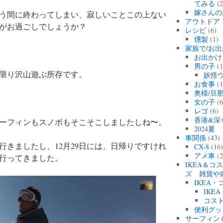
てみる
(2
嫁さんの
う間に終わってしまい、寂しいことこの上ない
アウトドア
がお過ごしでしょうか？
レシピ
(6)
燻製
(1)
家族で/お出
お出かけ
男の子
(1
限り沢山遊ぶ所存です。
妖怪
お食事
(1
奥様/旦
女の子
(6
レゴ
(6)
香港&深
ーフィンもスノボもそこそこしましたしね〜。
2024
車関係
(43)
行きましたし、12月29日には、日帰りですけれ
CX-8
(16
アメ車
(2
行ってきました。
IKEA＆コ
ズ 雑貨や
IKEA
IKEA
コス
便利グッ
サーフィン