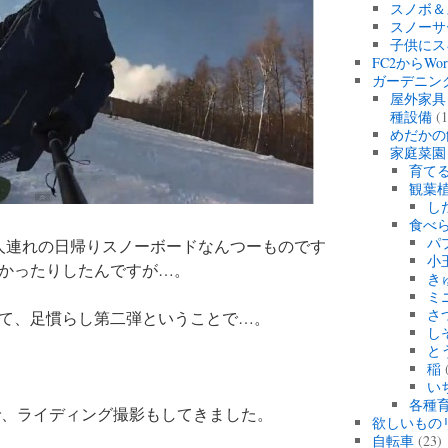
スノボ＆
スノーサ
子供にス
FC2からWo
ガーデニン
屋外家具
種設備
(1
めだかの
家庭菜園
育て
観葉
し
食べ
パ
人連れの日帰りスノーボードなんつーものです
小
かったりしたんですが…。
き
ミ
さ
て、足慣らし第二弾ということで…。
し
と
稲
(
い
各種育
で、ライディング撮影もしてきました。
欲しいもの
自転車
(23)