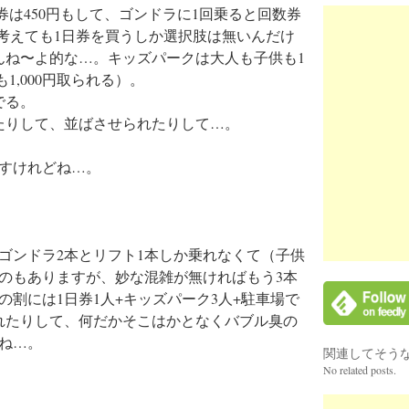
数券は450円もして、ゴンドラに1回乗ると回数券
どう考えても1日券を買うしか選択肢は無いんだけ
んね〜よ的な…。キッズパークは大人も子供も1
も1,000円取られる）。
でる。
たりして、並ばさせられたりして…。
すけれどね…。
ゴンドラ2本とリフト1本しか乗れなくて（子供
のもありますが、妙な混雑が無ければもう3本
割には1日券1人+キッズパーク3人+駐車場で
れたりして、何だかそこはかとなくバブル臭の
ね…。
関連してそう
No related posts.