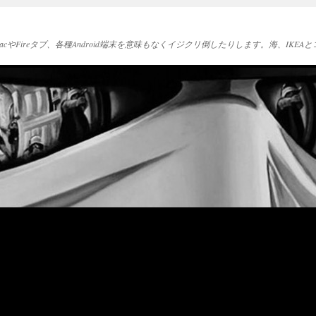
acやFireタブ、各種Android端末を意味もなくイジクリ倒したりします。海、IK