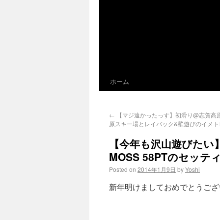
ホーム
←
【マジ遠かったっす】初滑り@志賀高
原スキー場とレイバック&壁遊びのイメト
【今年も沢山遊びたい
MOSS 58PTのセッテ
Posted on
2014年1月9日
by
Yoshi
新年明けましておめでとうござ