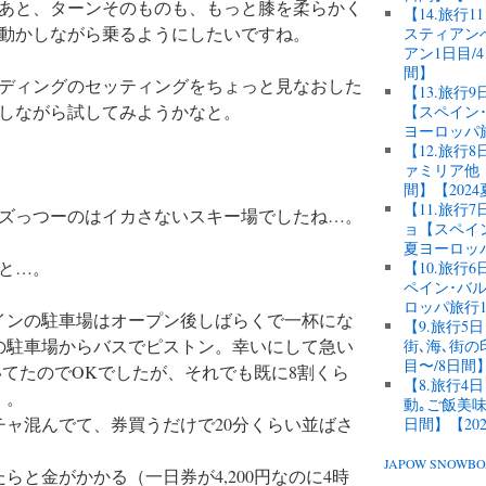
あと、ターンそのものも、もっと膝を柔らかく
【14.旅行
動かしながら乗るようにしたいですね。
スティアン
アン1日目/
間】
ディングのセッティングをちょっと見なおした
【13.旅行
しながら試してみようかなと。
【スペイン･
ヨーロッパ
【12.旅
ァミリア他【
間】【202
【11.旅
ズっつーのはイカさないスキー場でしたね…。
ョ【スペイン
夏ヨーロッ
と…。
【10.旅
ペイン･バル
ロッパ旅行1
インの駐車場はオープン後しばらくで一杯にな
【9.旅行
の駐車場からバスでピストン。幸いにして急い
街､海､街
目〜/8日間
ついてたのでOKでしたが、それでも既に8割くら
【8.旅行
）。
動｡ご飯美味
ャ混んでて、券買うだけで20分くらい並ばさ
日間】【20
JAPOW SNOW
らと金がかかる（一日券が4,200円なのに4時