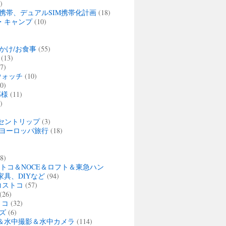
)
携帯、デュアルSIM携帯化計画
(18)
・キャンプ
(10)
かけ/お食事
(55)
(13)
7)
ウォッチ
(10)
0)
那様
(11)
)
セントリップ
(3)
夏 ヨーロッパ旅行
(18)
)
8)
ストコ＆NOCE＆ロフト＆東急ハン
家具、DIYなど
(94)
・コストコ
(57)
(26)
トコ
(32)
ズ
(6)
＆水中撮影＆水中カメラ
(114)