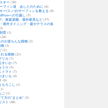
スキー
(30)
ーフィン道 あしたのために
(6)
キー/スノボ/サーフィンを教える
(9)
rdPressへの引越し
(5)
グ、家庭菜園、屋外家具など
(37)
・屋外ダイニング・庭やテラスの各
3)
飼育
(1)
(24)
るのが楽ちんな植物
(2)
植物
(3)
だ
(1)
られる植物
(21)
プリカ
(7)
玉すいか
(7)
ゅうり
(5)
ニトマト
(7)
つまいも
(4)
そ
(9)
うもろこし
(1)
1)
ちご
(1)
て方の”まとめ”
(5)
リスト
(48)