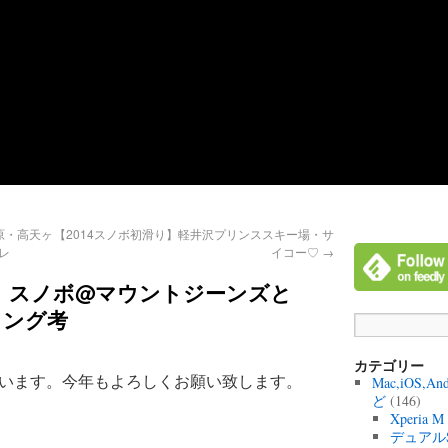
原・高天ヶ
【2014スノボ初滑り】軽井沢プリンススキー場・サ
レ
イコー♡
→
】スノボ@マウントジーンズと
ィング考
カテゴリー
います。今年もよろしくお願い致します。
Mac,iOS,A
ど
(146)
Xperia 
デュアル