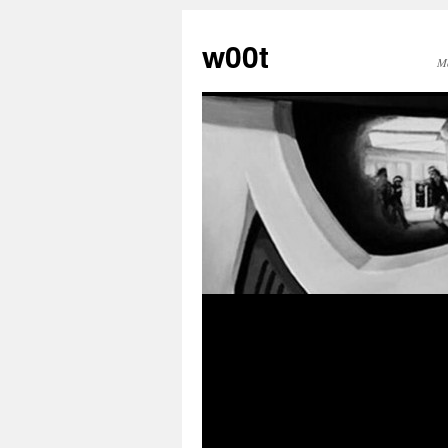
w00t
M