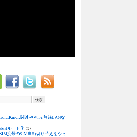
ndroid,Kindle関連やWiFi,無線LANな
M dualルート化
(2)
SIM携帯のSIM自動切り替えをやっ