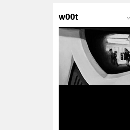
w00t
M