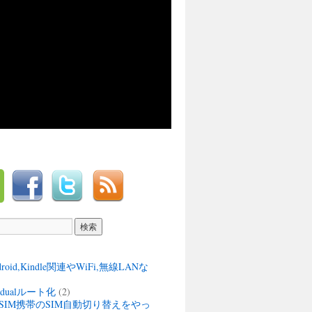
ndroid,Kindle関連やWiFi,無線LANな
M dualルート化
(2)
SIM携帯のSIM自動切り替えをやっ