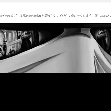
acやFireタブ、各種Android端末を意味もなくイジクリ倒したりします。海、IK