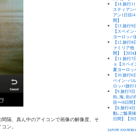
【14.旅行
スティアン
アン1日目/
間】
【13.旅行
【スペイン･
ヨーロッパ
【12.旅
ァミリア他【
間】【202
【11.旅
ョ【スペイン
夏ヨーロッ
【10.旅
ペイン･バル
ロッパ旅行1
【9.旅行
街､海､街
目〜/8日間
【8.旅行
動｡ご飯美味
日間】【20
の間隔、真ん中のアイコンで画像の解像度、そ
イコン。
JAPOW SNOW