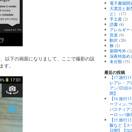
電子書籍関
大震災と新
ど）
(17)
手土産
(2)
読書
(8)
アレルギー
音楽
(9)
駒沢
(20)
株
(2)
新聞号外
(2
深夜特急め
選択すると、以下の画面になりまして、ここで撮影の設
未分類
(35)
ます。
最近の投稿
【17.旅行
レアレ・ア
アン3日目/
間】
【16.旅行
ーフィン､
バスティアン
ーロッパ旅
【15.旅行
飯など【スペ
日間】【20