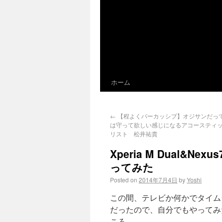
ホーム
←
【程よくパーカッシブ】オジサンだっ
は守って欲しい感じになるアコースティ
リスト 松井祐貴
Xperia M Dual&N
ってみた
Posted on
2014年7月4日
by
Yoshi
この間、テレビか何かでタイム
だったので、自分でもやってみた
ころ、