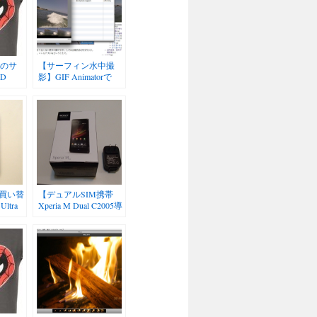
Oのサ
【サーフィン水中撮
HD
影】GIF Animatorで
が…
GoPro HD HERO3のサ
ーフィン動画をGIFア
ニメに
買い替
【デュアルSIM携帯
ltra
Xperia M Dual C2005導
と
入2】ブツが届いたの
5とか。
で、色々インストール
lサイコー
したりいじくったり
ります
が多す