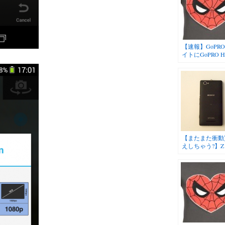
【速報】GoPR
イトにGoPRO 
HERO3の告知
【またまた衝動
えしちゃう?】Z U
とT2 Ultra Dual
ASUS Zenfon 
Xperia M dua
に気に入ってお
が、イカす機種
ぎる。