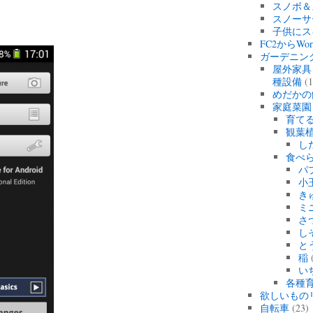
スノボ＆
スノーサ
子供にス
FC2からWo
ガーデニン
屋外家具
種設備
(1
めだかの
家庭菜園
育て
観葉
し
食べ
パ
小
き
ミ
さ
し
と
稲
(
い
各種育
欲しいもの
自転車
(23)