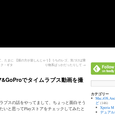
て、たまに
【親の方が楽しんじゃう】うちのレゴ、気づけば乗
ック・ギタ
り物系ばっかだったりして
→
exus7&GoProでタイムラプス動画を撮
カテゴリー
Mac,iOS,A
ラプスの話をやってまして、ちょっと面白そう
ど
(146)
Xperia 
いと思ってPlayストアをチェックしてみたと
デュアル