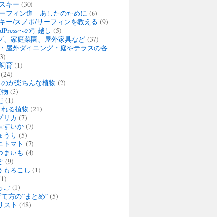
スキー
(30)
ーフィン道 あしたのために
(6)
キー/スノボ/サーフィンを教える
(9)
rdPressへの引越し
(5)
グ、家庭菜園、屋外家具など
(37)
・屋外ダイニング・庭やテラスの各
3)
飼育
(1)
(24)
るのが楽ちんな植物
(2)
植物
(3)
だ
(1)
られる植物
(21)
プリカ
(7)
玉すいか
(7)
ゅうり
(5)
ニトマト
(7)
つまいも
(4)
そ
(9)
うもろこし
(1)
1)
ちご
(1)
て方の”まとめ”
(5)
リスト
(48)