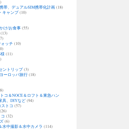
)
携帯、デュアルSIM携帯化計画
(18)
・キャンプ
(10)
かけ/お食事
(55)
(13)
7)
ウォッチ
(10)
0)
那様
(11)
)
セントリップ
(3)
夏 ヨーロッパ旅行
(18)
)
8)
ストコ＆NOCE＆ロフト＆東急ハン
家具、DIYなど
(94)
・コストコ
(57)
(26)
トコ
(32)
ズ
(6)
＆水中撮影＆水中カメラ
(114)