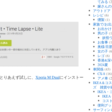
てみる
(2
嫁さんの
アウトドア
レシピ
(6)
燻製
(1)
家族で/お出
お出かけ
男の子
(1
妖怪
お食事
(1
奥様/旦
女の子
(6
レゴ
(6)
香港&深
2024
車関係
(43)
CX-8
(16
とりあえず試しに、
Xperia M Dual
にインストー
アメ車
(2
IKEA＆コ
ズ 雑貨や
IKEA
IKEA
コス
便利グッ
サーフィン