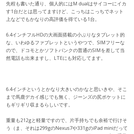
先程も書いた通り、個人的にはM dualはサイコーにイカ
す1台だとは思ってますけど、こっちはこっちでネット
上などでもかなりの高評価を得ている1台。
6.4インチフルHDの大画面搭載の小ぶりなタブレット的
な、いわゆるファブレットというやつで、SIMフリーな
ので、ドコモとかソフトバンクの普通のSIMを差して当
然電話も出来ますし、LTEにも対応してます。
6.4インチというとかなり大きいのかなと思いきや、そこ
まで馬鹿デカイ感じでも無く、ジーンズの尻ポケットに
もギリギリ収まるらしいです。
重量も212gと軽量ですので、片手持ちでも余裕で行けそ
う（ま、それは299gのNexus7や331gのiPad miniだって