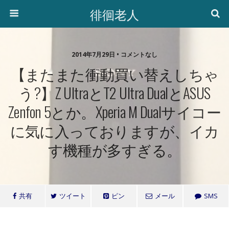
徘徊老人
2014年7月29日 • コメントなし
【またまた衝動買い替えしちゃ
う?】Z UltraとT2 Ultra DualとASUS
Zenfon 5とか。Xperia M Dualサイコー
に気に入っておりますが、イカ
す機種が多すぎる。
共有
ツイート
ピン
メール
SMS