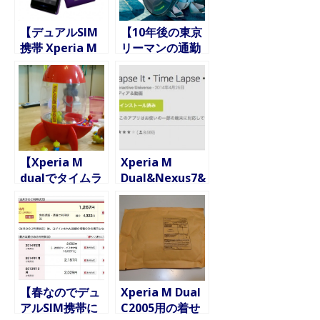
MicroSIMにし
てみた
【デュアルSIM
【10年後の東京
携帯 Xperia M
リーマンの通勤
Dual C2005導入
の足】夢の電動
7】ドコモ(音
バイク Ultra
声)+MVNO(デ
Small
ータ通信)環境に
Footprint –
完全移行できた
USF
ので、パケホー
ダイを解約して
【Xperia M
Xperia M
みた
dualでタイムラ
Dual&Nexus7&
プス】短い撮影
GoProでタイム
間隔でコマ送り
ラプス動画を撮
ムービー的なも
ってみた
のを撮ってみた
【春なのでデュ
Xperia M Dual
アルSIM携帯に
C2005用の着せ