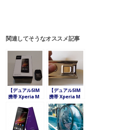
関連してそうなオススメ記事
【デュアルSIM
【デュアルSIM
携帯 Xperia M
携帯 Xperia M
Dual C2005導入
Dual C2005導入
2】ブツが届い
1】事前準備と
たので、色々イ
して、通常サイ
ンストールした
ズのSIMをカッ
りいじくったり
トして