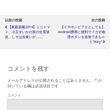
しようかなと】
替えカバー到着
Xperia M Dual
from eBay
C2005導入計画
以前の投稿
次の投稿
【家庭菜園2014】ミニトマ
【イヤホンピアスとしても】
ト、小玉すいかの実の生育状
Android携帯に便利でイカす物
況、しそは虫食いが……。
理ボタンを追加できちゃ
う"iKey"
コメントを残す
メールアドレスが公開されることはありません。
*
が
付いている欄は必須項目です
コメント