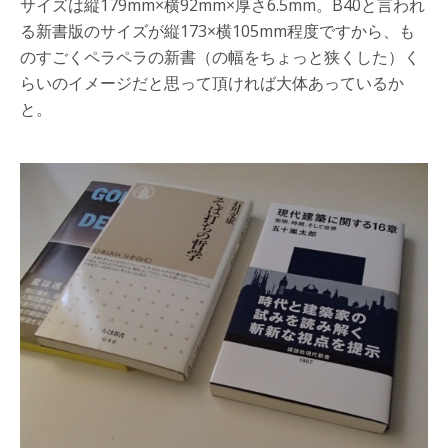
サイズは縦179mm×横92mm×厚さ6.5mm。B40と言われ
る新書版のサイズが縦173×横105mm程度ですから、も
のすごくペラペラの新書（の幅をちょっと狭くした）く
らいのイメージだと思って頂ければ大体あっているか
と。