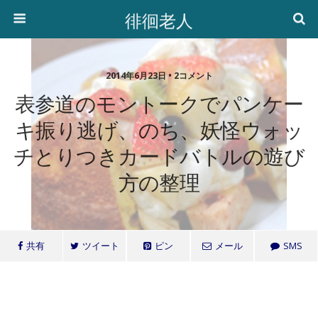
徘徊老人
2014年6月23日 • 2コメント
表参道のモントークでパンケー
キ振り逃げ、のち、妖怪ウォッ
チとりつきカードバトルの遊び
方の整理
共有
ツイート
ピン
メール
SMS