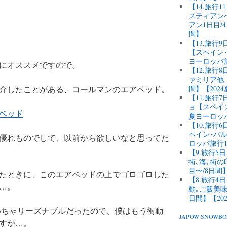
【14.旅行
スティアン
アン1日目/
間】
【13.旅行
【スペイン･
ヨーロッパ
にオススメですので。
【12.旅
ァミリア他【
介したことがある、コールマンのエアベッド。
間】【202
【11.旅
ョ【スペイン
夏ヨーロッ
【10.旅
ペイン･バル
優れものでして、以前から欲しいなと思ってた
ロッパ旅行1
【9.旅行
街､海､街
目〜/8日間
たときに、このエアベッドの上でゴロゴロした
【8.旅行
…。
動｡ご飯美味
日間】【20
ゃめちゃリーズナブルだったので、僕はもう衝動
JAPOW SNOW
すが…。