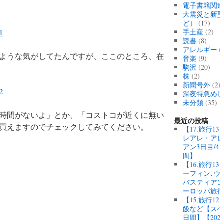
電子書籍関
大震災と新
ど）
(17)
手土産
(2)
読書
(8)
アレルギー
ような気がしてたんですが、ここのところ、在
音楽
(9)
駒沢
(20)
株
(2)
新聞号外
(2
深夜特急め
未分類
(35)
時間がないよ」とか、「コストコが近くに無い
最近の投稿
買えますのでチェックしてみてください。
【17.旅行
レアレ・ア
アン3日目/
間】
【16.旅行
ーフィン､
バスティアン
ーロッパ旅
【15.旅行
飯など【スペ
日間】【20