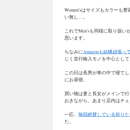
Women’sはサイズもカラーも
い無し…。
これでMen’sも同様に取り扱
思います。
ちなみに
Amazonも結構頑張っ
じく並行輸入モノを中心として
この日は長男が車の中で寝てし
にお昼寝。
買い物は妻と長女がメインで行
おきながら、あまり店内はチェ
一応、
毎回絶賛している折りた
た。