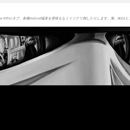
acやFireタブ、各種Android端末を意味もなくイジクリ倒したりします。海、IK