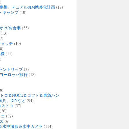
)
携帯、デュアルSIM携帯化計画
(18)
・キャンプ
(10)
かけ/お食事
(55)
(13)
7)
ウォッチ
(10)
0)
那様
(11)
)
セントリップ
(3)
夏 ヨーロッパ旅行
(18)
)
8)
ストコ＆NOCE＆ロフト＆東急ハン
家具、DIYなど
(94)
・コストコ
(57)
(26)
トコ
(32)
ズ
(6)
＆水中撮影＆水中カメラ
(114)