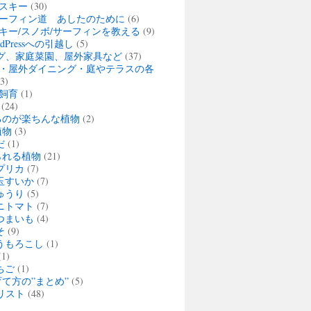
スキー
(30)
ーフィン道 あしたのために
(6)
キー/スノボ/サーフィンを教える
(9)
rdPressへの引越し
(5)
グ、家庭菜園、屋外家具など
(37)
・屋外ダイニング・庭やテラスの各
3)
飼育
(1)
(24)
るのが楽ちんな植物
(2)
植物
(3)
だ
(1)
られる植物
(21)
プリカ
(7)
玉すいか
(7)
ゅうり
(5)
ニトマト
(7)
つまいも
(4)
そ
(9)
うもろこし
(1)
1)
ちご
(1)
て方の”まとめ”
(5)
リスト
(48)