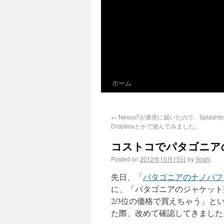
ホーム
←
Nexus7が唐突に届いたので、Splasht
Dropboxとかで遊んでみました。
コストコでパタゴニア
Posted on
2012年10月15日
by
Yoshi
先日、「
パタゴニアのナノパフ
に、「パタゴニアのジャケット
2/3位の価格で買えちゃう」
た際、改めて確認してきました