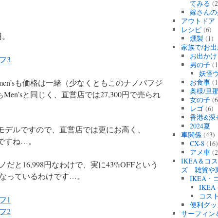
てみる
(2
嫁さんの
アウトドア
レシピ
(6)
円。
燻製
(1)
家族で/お出
お出かけ
男の子
(1
妖怪
omen’sも価格は一緒（少なくともこのナノパフジ
お食事
(1
奥様/旦
もMen’sと同じく、直営店では27,300円で売られ
女の子
(6
レゴ
(6)
香港&深
2024
yモデルですので、直営店では更にお高く、
車関係
(43)
ルですね…。
CX-8
(16
アメ車
(2
IKEA＆コ
と16,998円なわけで、実に43%OFFという
ズ 雑貨や
なっているわけです…。
IKEA
IKEA
コス
便利グッ
サーフィン