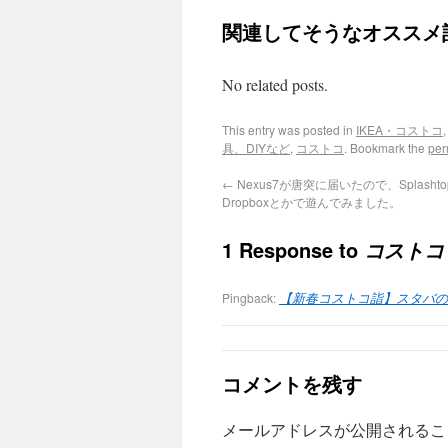
関連してそうなオススメ
No related posts.
This entry was posted in
IKEA・コストコ
具、DIYなど
,
コストコ
. Bookmark the
per
←
Nexus7が唐突に届いたので、Splasht
Dropboxとかで遊んでみました。
1 Response to
コストコ
Pingback:
【新春コストコ詣】スタバのコ
コメントを残す
メールアドレスが公開されるこ