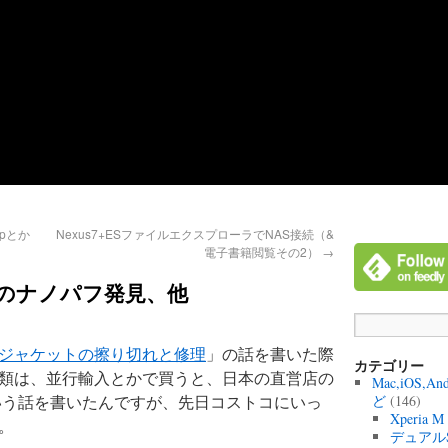
opとか
Nexus7+ESファイルエクスプローラでNAS接続（&
電子書籍閲覧その2）
→
のナノパフ発見、他
ジャケットの擦り切れと修理
」の話を書いた際
カテゴリー
類は、並行輸入とかで買うと、日本の直営店の
Mac,iOS,A
という話を書いたんですが、先日コストコにいっ
ど
(146)
Xperia 
。
デュアル