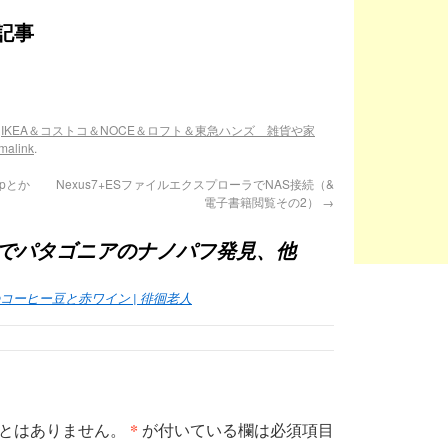
記事
,
IKEA＆コストコ＆NOCE＆ロフト＆東急ハンズ 雑貨や家
malink
.
opとか
Nexus7+ESファイルエクスプローラでNAS接続（&
電子書籍閲覧その2）
→
でパタゴニアのナノパフ発見、他
ーヒー豆と赤ワイン | 徘徊老人
*
とはありません。
が付いている欄は必須項目