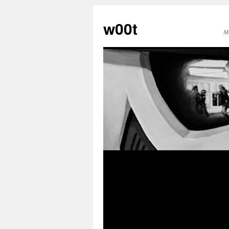
w00t
M