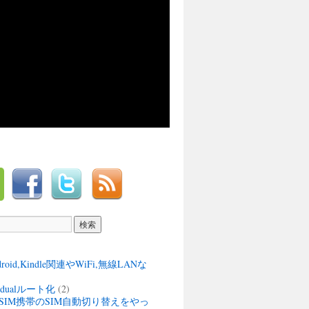
ndroid,Kindle関連やWiFi,無線LANな
M dualルート化
(2)
SIM携帯のSIM自動切り替えをやっ