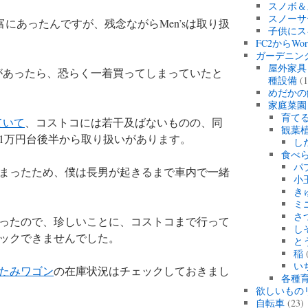
スノボ＆
スノーサ
豊富にあったんですが、残念ながらMen’sは取り扱
子供にス
FC2からWo
ガーデニン
屋外家具
いがあったら、恐らく一着買ってしまっていたと
種設備
(1
めだかの
家庭菜園
育て
ていて
、コストコには若干及ばないものの、同
観葉
1万円台後半から取り扱いがあります。
し
食べ
パ
まったため、僕は長男が起きるまで車内で一緒
小
き
ミ
さ
ったので、珍しいことに、コストコまで行って
し
ックできませんでした。
と
稲
(
い
たみワゴン
の在庫状況はチェックしておきまし
各種育
欲しいもの
自転車
(23)