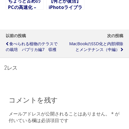
ちょっと古めの
【何とか復活】
PCの高速化 –
iPhotoライブラ
MacBookと
リのアップデー
NB100HNLのメ
ト失敗〜リカバ
モリ増設
リまでと、近年
のアナタのダメ
以前の投稿
次の投稿
ダメっぷりにつ
食べられる植物のテラスで
MacBookのSSD化と内部掃除
いて
の栽培 パプリカ編7 収穫
とメンテナンス（中編）
2レス
コメントを残す
メールアドレスが公開されることはありません。
*
が
付いている欄は必須項目です