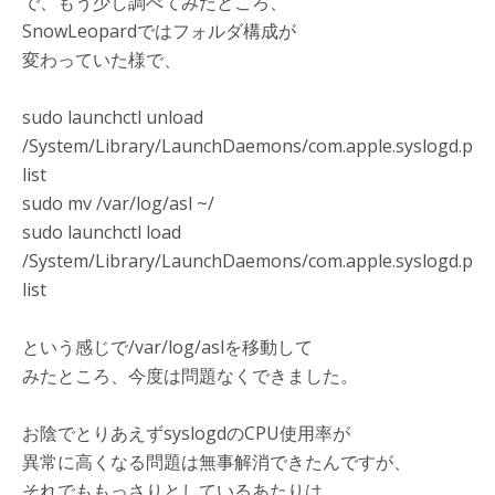
で、もう少し調べてみたところ、
SnowLeopardではフォルダ構成が
変わっていた様で、
sudo launchctl unload
/System/Library/LaunchDaemons/com.apple.syslogd.p
list
sudo mv /var/log/asl ~/
sudo launchctl load
/System/Library/LaunchDaemons/com.apple.syslogd.p
list
という感じで/var/log/aslを移動して
みたところ、今度は問題なくできました。
お陰でとりあえずsyslogdのCPU使用率が
異常に高くなる問題は無事解消できたんですが、
それでももっさりとしているあたりは