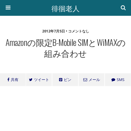
徘徊老人
2012年7月5日 • コメントなし
Amazonの限定b-Mobile SIMとWiMAXの
組み合わせ
共有
ツイート
ピン
メール
SMS