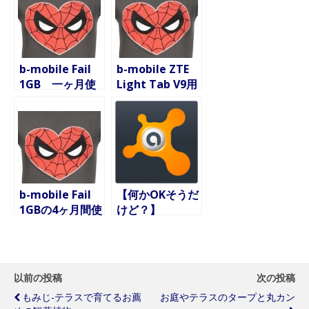
b-mobile Fail
b-mobile ZTE
1GB 一ヶ月使
Light Tab V9用
用後の状況
8ヶ月使い放題
パッケージ
b-mobile Fail
【何かOKそうだ
1GBの4ヶ月間使
けど？】
用結果
Nexus7と
Wildfireにアン
チウイルスソフ
トを2つ同時に
以前の投稿
次の投稿
インストールし
もみじ-テラスで育てるお薦
お庭やテラスのタープと丸カン
てみたら