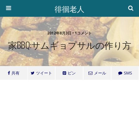
徘徊老人
2012年8月3日 • 1コメント
家BBQ:サムギョプサルの作り方
共有
ツイート
ピン
メール
SMS