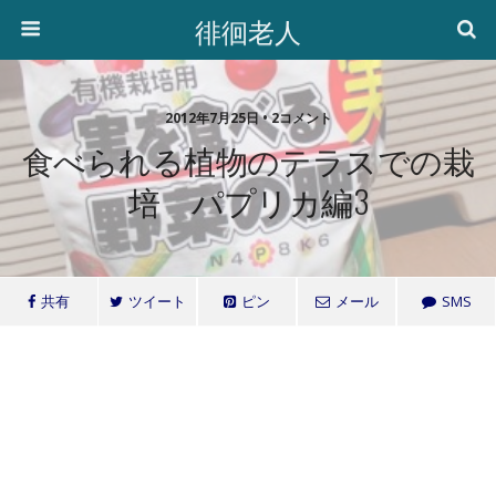
徘徊老人
2012年7月25日 • 2コメント
食べられる植物のテラスでの栽
培 パプリカ編3
共有
ツイート
ピン
メール
SMS