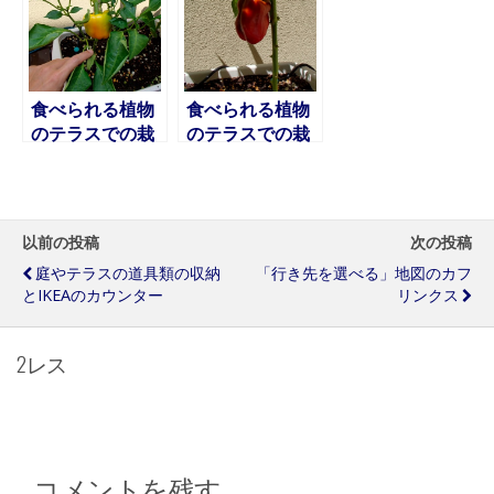
食べられる植物
食べられる植物
のテラスでの栽
のテラスでの栽
培 パプリカ編
培 パプリカ編
7 収穫
6 一番果の収
穫
以前の投稿
次の投稿
庭やテラスの道具類の収納
「行き先を選べる」地図のカフ
とIKEAのカウンター
リンクス
2レス
コメントを残す