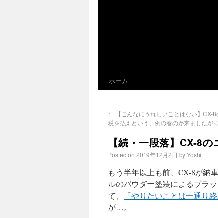
ホーム
←
【こんなにうれしいことはない】CX-8
税を払えという、例の春のが来ましたが
【続・一段落】CX-
Posted on
2019年12月2日
by
Yoshi
もう半年以上も前、CX-8が納
ルのパウダー塗装によるブラッ
て、
「やりたいことは一通り終
が…。