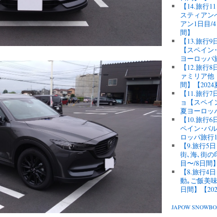
【14.旅行
スティアン
アン1日目/
間】
【13.旅行
【スペイン･
ヨーロッパ
【12.旅
ァミリア他【
間】【202
【11.旅
ョ【スペイン
夏ヨーロッ
【10.旅
ペイン･バル
ロッパ旅行1
【9.旅行
街､海､街
目〜/8日間
【8.旅行
動｡ご飯美味
日間】【20
JAPOW SNOW