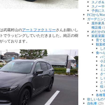
スノボ＆
スノーサ
子供にス
FC2からWo
ガーデニン
屋外家具
種設備
(1
は武蔵村山の
アートファクトリー
さんお願いし
めだかの
トでラッピングしていただきました。純正の樹
家庭菜園
育て
がっております。
観葉
し
食べ
パ
小
き
ミ
さ
し
と
稲
(
い
各種育
欲しいもの
自転車
(23)