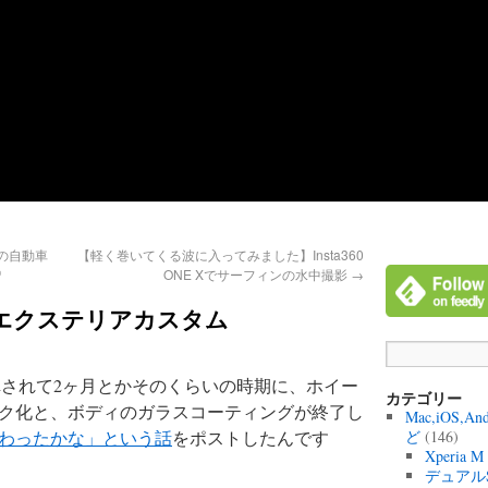
の自動車
【軽く巻いてくる波に入ってみました】Insta360
♡
ONE Xでサーフィンの水中撮影
→
8のエクステリアカスタム
車されて2ヶ月とかそのくらいの時期に、ホイー
カテゴリー
ク化と、ボディのガラスコーティングが終了し
Mac,iOS,A
わったかな」という話
をポストしたんです
ど
(146)
Xperia 
デュアル