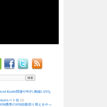
ndroid,Kindle関連やWiFi,無線LANな
M dualルート化
(2)
SIM携帯のSIM自動切り替えをやっ