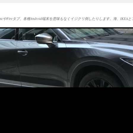
acやFireタブ、各種Android端末を意味もなくイジクリ倒したりします。海、IK