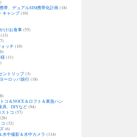
)
携帯、デュアルSIM携帯化計画
(18)
・キャンプ
(10)
かけ/お食事
(55)
(13)
7)
ウォッチ
(10)
0)
那様
(11)
)
セントリップ
(3)
夏 ヨーロッパ旅行
(18)
)
8)
ストコ＆NOCE＆ロフト＆東急ハン
家具、DIYなど
(94)
・コストコ
(57)
(26)
トコ
(32)
ズ
(6)
＆水中撮影＆水中カメラ
(114)