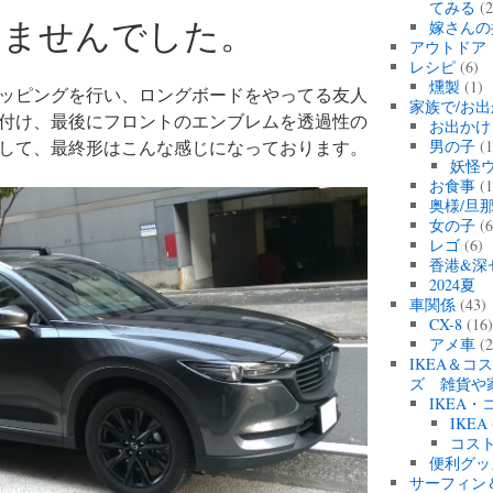
てみる
(2
りませんでした。
嫁さんの
アウトドア
レシピ
(6)
燻製
(1)
ッピングを行い、ロングボードをやってる友人
家族で/お出
付け、最後にフロントのエンブレムを透過性の
お出かけ
して、最終形はこんな感じになっております。
男の子
(1
妖怪
お食事
(1
奥様/旦
女の子
(6
レゴ
(6)
香港&深
2024
車関係
(43)
CX-8
(16
アメ車
(2
IKEA＆コ
ズ 雑貨や
IKEA
IKEA
コス
便利グッ
サーフィン