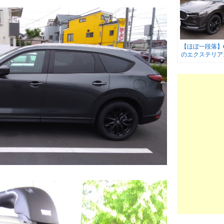
【ほぼ一段落】C
のエクステリア
ム ホイールパ
塗装&ガラスコ
ング完了