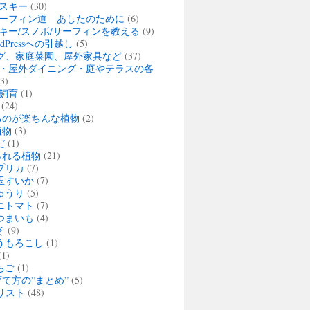
スキー
(30)
ーフィン道 あしたのために
(6)
キー/スノボ/サーフィンを教える
(9)
rdPressへの引越し
(5)
グ、家庭菜園、屋外家具など
(37)
・屋外ダイニング・庭やテラスの各
3)
飼育
(1)
(24)
るのが楽ちんな植物
(2)
植物
(3)
だ
(1)
られる植物
(21)
プリカ
(7)
玉すいか
(7)
ゅうり
(5)
ニトマト
(7)
つまいも
(4)
そ
(9)
うもろこし
(1)
1)
ちご
(1)
て方の”まとめ”
(5)
リスト
(48)