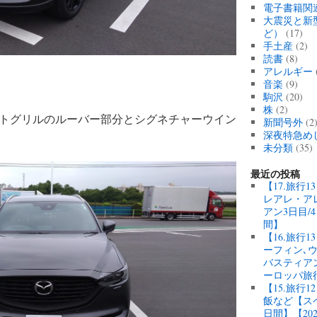
電子書籍関
大震災と新
ど）
(17)
手土産
(2)
読書
(8)
アレルギー
音楽
(9)
駒沢
(20)
株
(2)
トグリルのルーバー部分とシグネチャーウイン
新聞号外
(2
深夜特急め
未分類
(35)
最近の投稿
【17.旅行
レアレ・ア
アン3日目/
間】
【16.旅行
ーフィン､
バスティアン
ーロッパ旅
【15.旅行
飯など【スペ
日間】【20