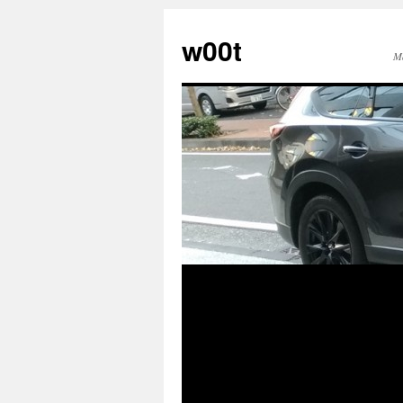
w00t
M