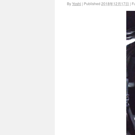
By
Yoshi
|
Published
2018年12月17日
|
Fu