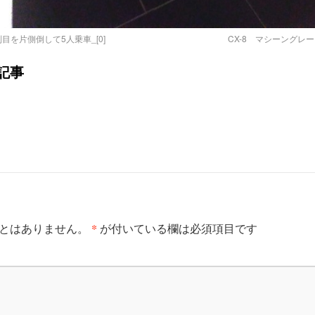
列目を片側倒して5人乗車_[0]
CX-8 マシーングレ
記事
*
とはありません。
が付いている欄は必須項目です