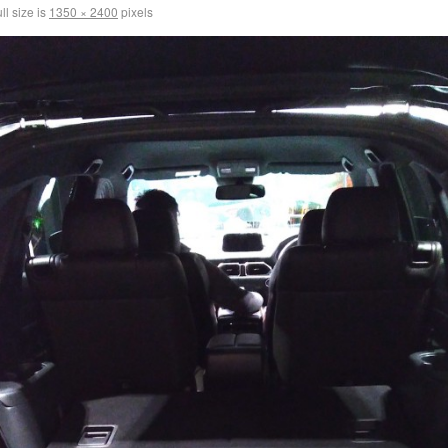
ll size is
1350 × 2400
pixels