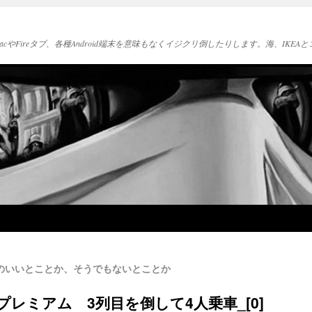
acやFireタブ、各種Android端末を意味もなくイジクリ倒したりします。海、IK
-8のいいとことか、そうでもないとことか
プレミアム 3列目を倒して4人乗車_[0]