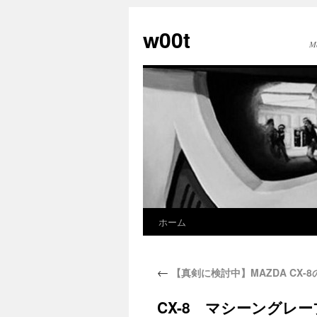
w00t
M
ホーム
←
【真剣に検討中】MAZDA CX
CX-8 マシーングレー