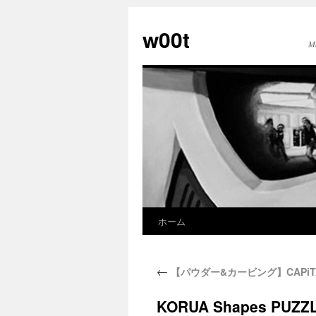
w00t
M
ホーム
←
【パウダー&カービング】CAPiTA S
KORUA Shapes PUZZ