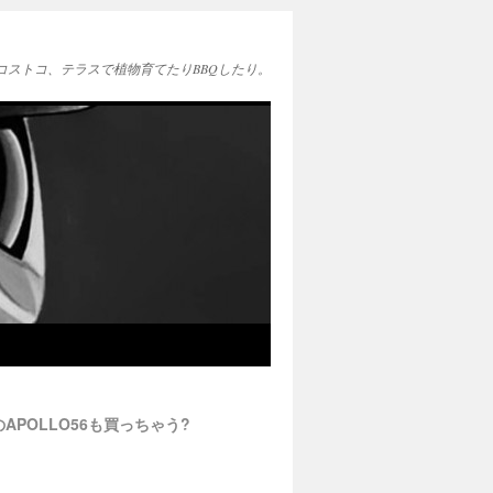
EAとコストコ、テラスで植物育てたりBBQしたり。
sのAPOLLO56も買っちゃう?