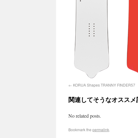
KORUA Shapes TRANNY FINDER57
関連してそうなオススメ
No related posts.
Bookmark the
permalink
.