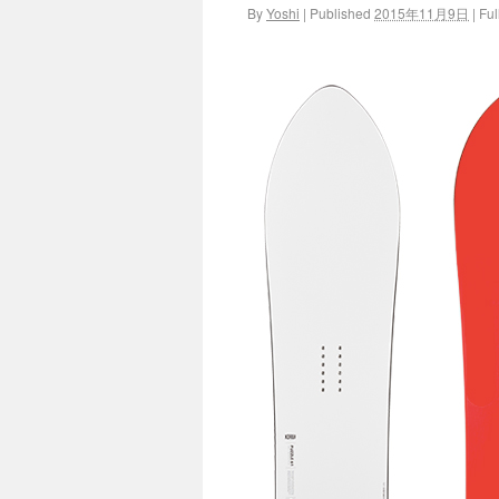
By
Yoshi
|
Published
2015年11月9日
|
Full