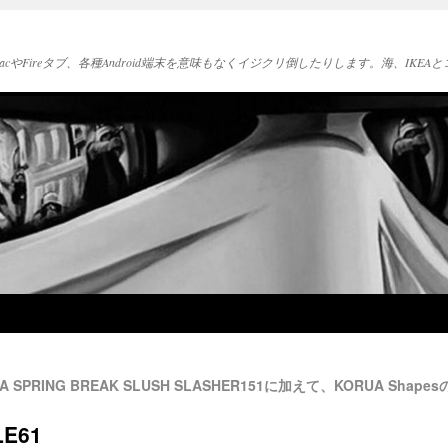
acやFireタブ、各種Android端末を意味もなくイジクリ倒したりします。海、IK
PRING BREAK SLUSH SLASHER151に加えて、KORUA Shape
LE61