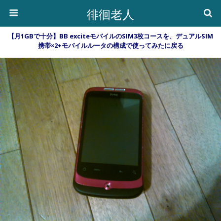
徘徊老人
【月1GBで十分】BB exciteモバイルのSIM3枚コースを、デュアルSIM
携帯×2+モバイルルータの構成で使ってみたに戻る