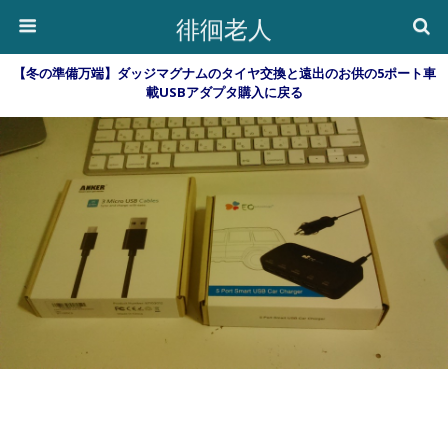
徘徊老人
【冬の準備万端】ダッジマグナムのタイヤ交換と遠出のお供の5ポート車
載USBアダプタ購入に戻る