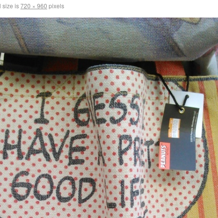
 size is
720 × 960
pixels