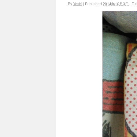
By
Yoshi
|
Published
2014年10月3日
|
Full