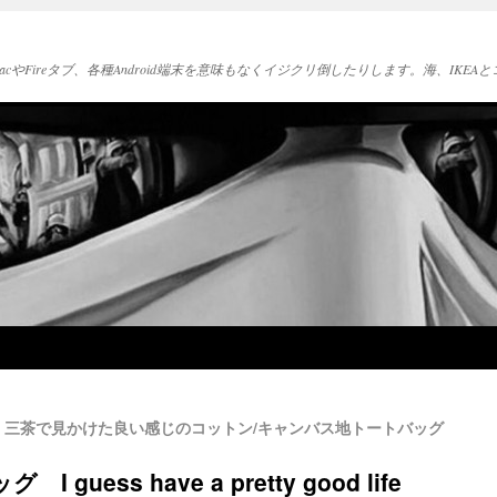
acやFireタブ、各種Android端末を意味もなくイジクリ倒したりします。海、IK
三茶で見かけた良い感じのコットン/キャンバス地トートバッグ
uess have a pretty good life