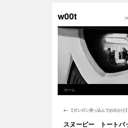
w00t
M
ホーム
←
【ガンガン突っ込んでお出かけ】
スヌーピー トートバッグ I g