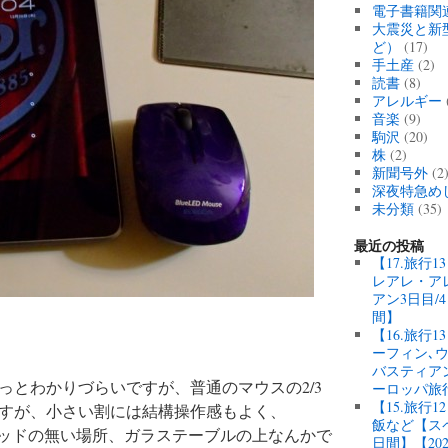
電子書籍関
大震災と新
ど）
(17)
手土産
(2)
読書
(8)
アレルギー
音楽
(9)
駒沢
(20)
株
(2)
新聞号外
(2
深夜特急め
未分類
(35)
最近の投稿
【17.旅行
レアレ・ア
アン3日目/
間】
【16.旅行
ーフィン､
バスティアン
っとわかりづらいですが、普通のマウスの2/3
ーロッパ旅
【15.旅行
すが、小さい割には結構操作感もよく、
飯など【スペ
スパッドの無い場所、ガラステーブルの上なんかで
日間】【20