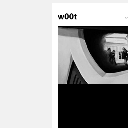
w00t
M