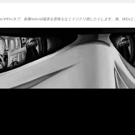
acやFireタブ、各種Android端末を意味もなくイジクリ倒したりします。海、IK