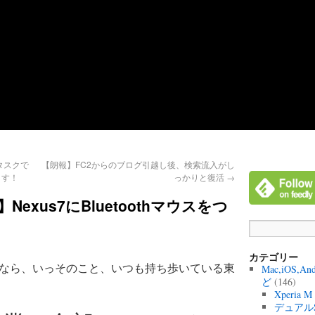
タスクで
【朗報】FC2からのブログ引越し後、検索流入がし
ます！
っかりと復活
→
exus7にBluetoothマウスをつ
カテゴリー
歩くなら、いっそのこと、いつも持ち歩いている東
Mac,iOS,A
ど
(146)
Xperia 
デュアル