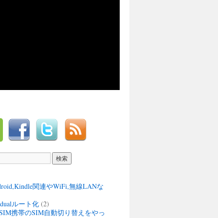
ndroid,Kindle関連やWiFi,無線LANな
M dualルート化
(2)
SIM携帯のSIM自動切り替えをやっ