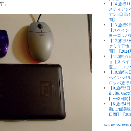
す。
【14.旅行
スティアン
アン1日目/
間】
【13.旅行
【スペイン･
ヨーロッパ
【12.旅
ァミリア他【
間】【202
【11.旅
ョ【スペイン
夏ヨーロッ
【10.旅
ペイン･バル
ロッパ旅行1
【9.旅行
街､海､街
目〜/8日間
【8.旅行
動｡ご飯美味
日間】【20
JAPOW SNOW