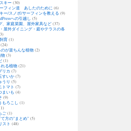
スキー
(30)
ーフィン道 あしたのために
(6)
キー/スノボ/サーフィンを教える
(9)
rdPressへの引越し
(5)
グ、家庭菜園、屋外家具など
(37)
・屋外ダイニング・庭やテラスの各
3)
飼育
(1)
(24)
るのが楽ちんな植物
(2)
植物
(3)
だ
(1)
られる植物
(21)
プリカ
(7)
玉すいか
(7)
ゅうり
(5)
ニトマト
(7)
つまいも
(4)
そ
(9)
うもろこし
(1)
1)
ちご
(1)
て方の”まとめ”
(5)
リスト
(48)