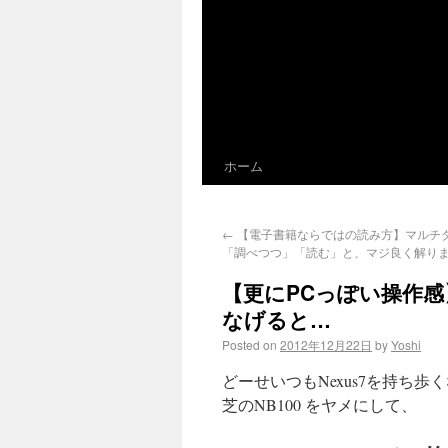
ホーム
←
【電子書籍ならではの読み方】マルチ
「調べつつ」「読む」と、マジ良く解り
【更にPCっぽい操作感】N
なげると…
Posted on
2012年12月22日
by
Yoshi
どーせいつもNexus7を持ち
芝のNB100 をヤメにして、