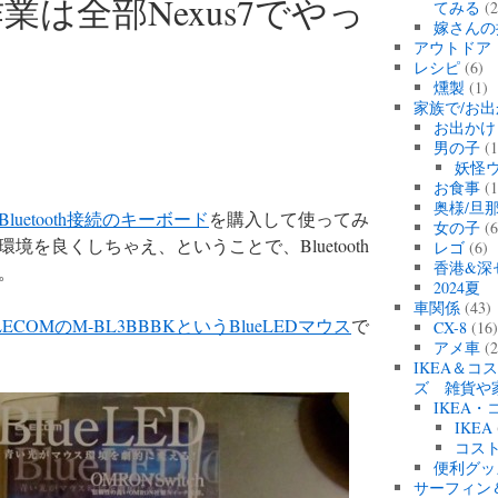
は全部Nexus7でやっ
てみる
(2
嫁さんの
アウトドア
レシピ
(6)
燻製
(1)
家族で/お出
お出かけ
男の子
(1
妖怪
お食事
(1
奥様/旦
luetooth接続のキーボード
を購入して使ってみ
女の子
(6
を良くしちゃえ、ということで、Bluetooth
レゴ
(6)
香港&深
。
2024
車関係
(43)
LECOMのM-BL3BBBKというBlueLEDマウス
で
CX-8
(16
アメ車
(2
IKEA＆コ
ズ 雑貨や
IKEA
IKEA
コス
便利グッ
サーフィン