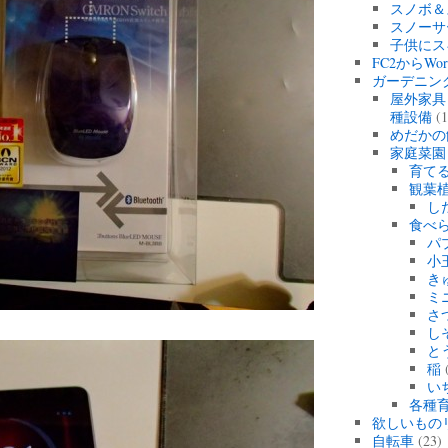
スノボ＆
スノーサ
子供にス
FC2からWo
ガーデニン
屋外家具
種設備
(1
めだかの
家庭菜園
育て
観葉
し
食べ
パ
小
き
ミ
さ
し
と
稲
(
い
各種育
欲しいもの
自転車
(23)