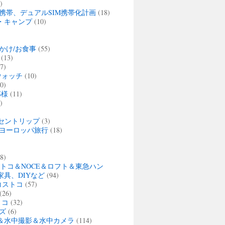
)
携帯、デュアルSIM携帯化計画
(18)
・キャンプ
(10)
かけ/お食事
(55)
(13)
7)
ウォッチ
(10)
0)
那様
(11)
)
セントリップ
(3)
夏 ヨーロッパ旅行
(18)
)
8)
ストコ＆NOCE＆ロフト＆東急ハン
家具、DIYなど
(94)
・コストコ
(57)
(26)
トコ
(32)
ズ
(6)
＆水中撮影＆水中カメラ
(114)