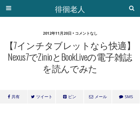
徘徊老人
2012年11月20日 • コメントなし
【7インチタブレットなら快適】
Nexus7でzinioとBookLiveの電子雑誌
を読んでみた
共有
ツイート
ピン
メール
SMS