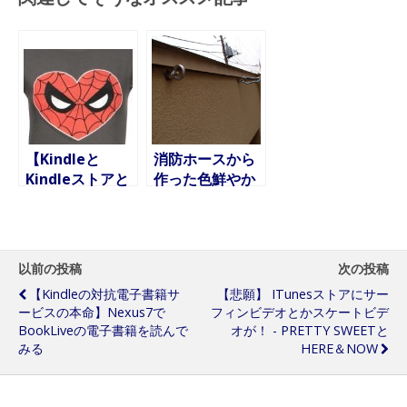
【Kindleと
消防ホースから
Kindleストアと
作った色鮮やか
Lideoと
なカフリンクス
BookLive】深
夜特急も読みた
いけれど、白夜
以前の投稿
次の投稿
（by渡辺淳一）
【Kindleの対抗電子書籍サ
【悲願】 ITunesストアにサー
も読みたい
ービスの本命】Nexus7で
フィンビデオとかスケートビデ
BookLiveの電子書籍を読んで
オが！ - PRETTY SWEETと
みる
HERE＆NOW