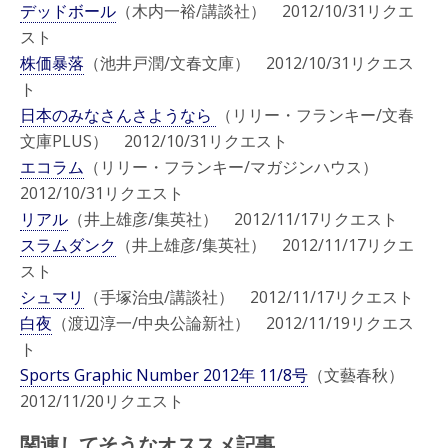
デッドボール
（木内一裕/講談社） 2012/10/31リクエ
スト
株価暴落
（池井戸潤/文春文庫） 2012/10/31リクエス
ト
日本のみなさんさようなら
（リリー・フランキー/文春
文庫PLUS） 2012/10/31リクエスト
エコラム
（リリー・フランキー/マガジンハウス）
2012/10/31リクエスト
リアル
（井上雄彦/集英社） 2012/11/17リクエスト
スラムダンク
（井上雄彦/集英社） 2012/11/17リクエ
スト
シュマリ
（手塚治虫/講談社） 2012/11/17リクエスト
白夜
（渡辺淳一/中央公論新社） 2012/11/19リクエス
ト
Sports Graphic Number 2012年 11/8号
（文藝春秋）
2012/11/20リクエスト
関連してそうなオススメ記事