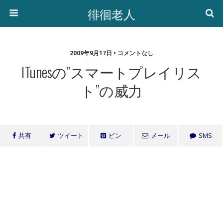
徘徊老人
2009年9月17日 • コメントなし
ITunesの”スマートプレイリス
ト”の威力
共有
ツイート
ピン
メール
SMS