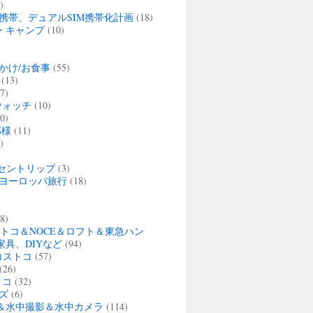
)
携帯、デュアルSIM携帯化計画
(18)
・キャンプ
(10)
かけ/お食事
(55)
(13)
7)
ウォッチ
(10)
0)
那様
(11)
)
セントリップ
(3)
夏 ヨーロッパ旅行
(18)
)
8)
ストコ＆NOCE＆ロフト＆東急ハン
家具、DIYなど
(94)
・コストコ
(57)
(26)
トコ
(32)
ズ
(6)
＆水中撮影＆水中カメラ
(114)