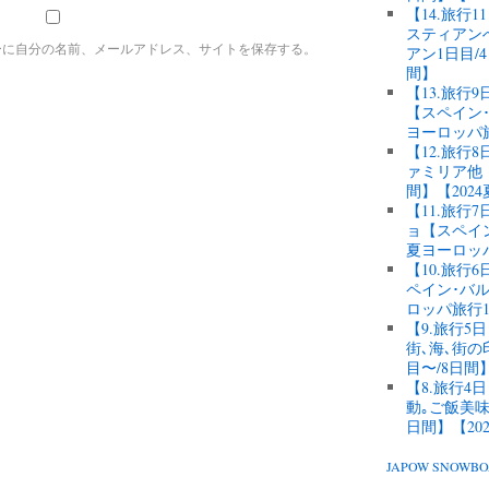
【14.旅行
スティアン
ーに自分の名前、メールアドレス、サイトを保存する。
アン1日目/
間】
【13.旅行
【スペイン･
ヨーロッパ
【12.旅
ァミリア他【
間】【202
【11.旅
ョ【スペイン
夏ヨーロッ
【10.旅
ペイン･バル
ロッパ旅行1
【9.旅行
街､海､街
目〜/8日間
【8.旅行
動｡ご飯美味
日間】【20
JAPOW SNOW