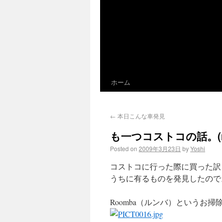
ホーム
←
本日こんな車発見
も一つコストコの話。(r
Posted on
2009年3月23日
by
Yoshi
コストコに行った際に買った訳
うちに有るものを発見したので
Roomba（ルンバ）というお