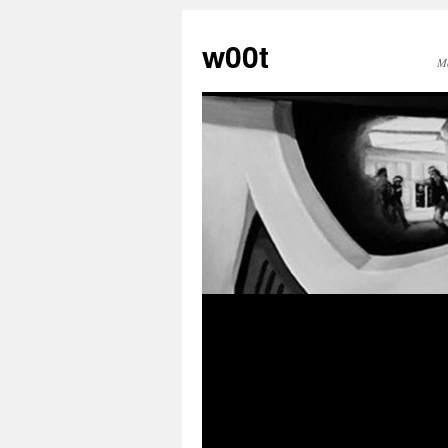
w00t
M