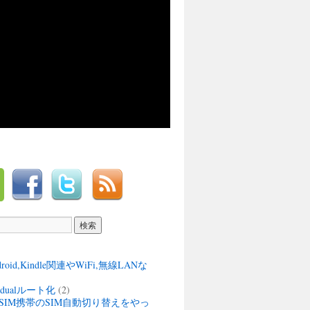
ndroid,Kindle関連やWiFi,無線LANな
M dualルート化
(2)
SIM携帯のSIM自動切り替えをやっ