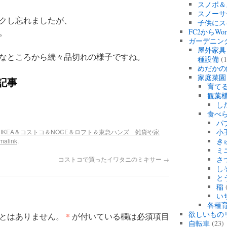
スノボ＆
スノーサ
クし忘れましたが、
子供にス
。
FC2からWo
ガーデニン
屋外家具
なところから続々品切れの様子ですね。
種設備
(1
めだかの
家庭菜園
記事
育て
観葉
し
食べ
パ
,
IKEA＆コストコ＆NOCE＆ロフト＆東急ハンズ 雑貨や家
小
malink
.
き
ミ
コストコで買ったイワタニのミキサー
→
さ
し
と
稲
(
い
各種育
欲しいもの
*
とはありません。
が付いている欄は必須項目
自転車
(23)