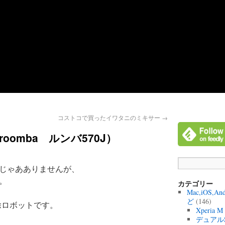
コストコで買ったイワタニのミキサー
→
oomba ルンバ570J）
じゃあありませんが、
。
カテゴリー
Mac,iOS,A
ど
(146)
掃除ロボットです。
Xperia 
デュアル