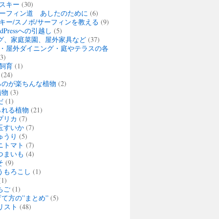
スキー
(30)
ーフィン道 あしたのために
(6)
キー/スノボ/サーフィンを教える
(9)
rdPressへの引越し
(5)
グ、家庭菜園、屋外家具など
(37)
・屋外ダイニング・庭やテラスの各
3)
飼育
(1)
(24)
るのが楽ちんな植物
(2)
植物
(3)
だ
(1)
られる植物
(21)
プリカ
(7)
玉すいか
(7)
ゅうり
(5)
ニトマト
(7)
つまいも
(4)
そ
(9)
うもろこし
(1)
1)
ちご
(1)
て方の”まとめ”
(5)
リスト
(48)