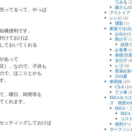
てみる
(2
嫁さんの
売ってるって、やっぱ
アウトドア
レシピ
(6)
燻製
(1)
家族で/お出
結構便利です。
お出かけ
付けておけば、
男の子
(1
しておいてくれる
妖怪
お食事
(1
奥様/旦
があって
女の子
(6
症）、なので、子供も
レゴ
(6)
香港&深
ので、ほこりとかも
2024
す。
車関係
(43)
CX-8
(16
アメ車
(2
て、曜日、時間等を
IKEA＆コ
てくれます。
ズ 雑貨や
IKEA
IKEA
コス
セッティングしておけば
便利グッ
サーフィン