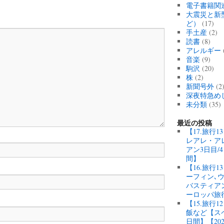
電子書籍関
大震災と新
ど）
(17)
手土産
(2)
読書
(8)
アレルギー
音楽
(9)
駒沢
(20)
株
(2)
新聞号外
(2
深夜特急め
未分類
(35)
最近の投稿
【17.旅行
レアレ・ア
アン3日目/
間】
【16.旅行
ーフィン､
バスティアン
ーロッパ旅
【15.旅行
飯など【スペ
日間】【20