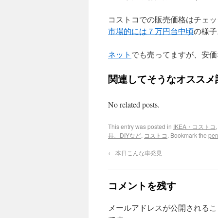
コストコでの販売価格はチェッ
市場的には７万円台中頃
の様子
ネット
でも売ってますが、安価
関連してそうなオススメ
No related posts.
This entry was posted in
IKEA・コストコ
具、DIYなど
,
コストコ
. Bookmark the
per
←
本日こんな車発見
コメントを残す
メールアドレスが公開されるこ