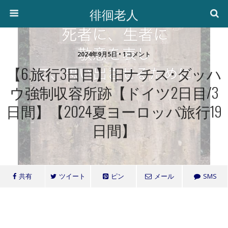
徘徊老人
2024年9月5日 • 1コメント
【6.旅行3日目】旧ナチス･ダッハ
ウ強制収容所跡【ドイツ2日目/3
日間】【2024夏ヨーロッパ旅行19
日間】
共有
ツイート
ピン
メール
SMS