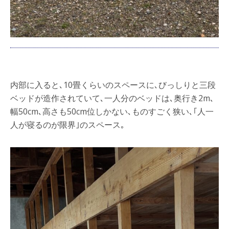
内部に入ると､10畳くらいのスペースに､びっしりと三段
ベッドが造作されていて､一人分のベッドは､奥行き2m､
幅50cm､高さも50cm位しかない､ものすごく狭い､｢人一
人が寝るのが限界｣のスペース｡