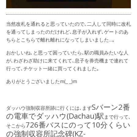
当然改札を通れると思っていたので､二人して同時に改札
を通ってしまったのだけれど､息子が入れず､ゲートのあ
ちらとこちらで離れ離れになってしまいました…｡
おかしいね､と思って困っていたら､駅の職員みたいな人
が､わざわざ助けに来てくれて､息子を券売機まで連れて
行って､チケット一緒に買ってくれました｡
ありがとうございましたm(_ _)m
Sバーン2番
ダッハウ強制収容所跡に行くには､まず
の電車でダッハウ(Dachau)駅
まで行って､
726番バスにのって10分くらい
そこから
の強制収容所記念碑(KZ-