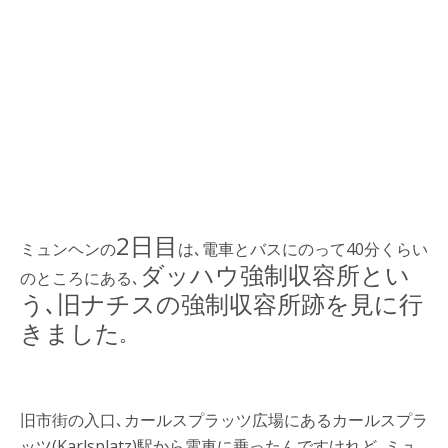
2日目
ミュンヘンの
は､電車とバスにのって40分くらい
ダッハウ強制収容所とい
のところにある､
う､旧ナチスの強制収容所跡を見に行
きました
｡
旧市街の入口､カールスプラッツ広場にあるカールスプラ
ッツ(Karlsplatz)駅から電車に乗ったんですけれど､ミュ