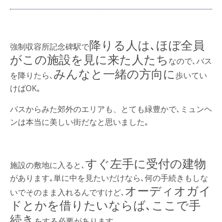
降りる人
は､ほぼ全員
強制収容所記念碑駅で
がこの施設を見に来た人たち
なので､バス
みんなと一緒の方向に
を降りたら､
歩いてい
けばOK｡
バスからみた郊外のエリアも、とても緑豊かで､ミュンヘ
ンは本当に美しい街だなと思いました｡
すぐ左手に受付の建物
施設の敷地に入ると､
があります｡単に中を見たいだけなら､何の手続きもしな
オーディオガイ
いでそのまま入れるんですけど､
ドとかを借りたいならば､ここで手
続き
をする必要があります｡