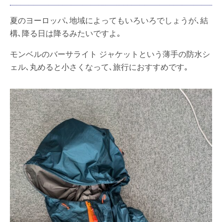
夏のヨーロッパ､地域によってもいろいろでしょうが､結
構､降る日は降るみたいですよ｡
モンベルのバーサライト ジャケットという薄手の防水シ
ェル､丸めると小さくなって､旅行におすすめです｡