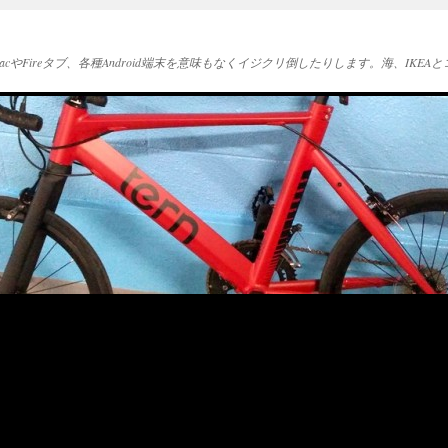
acやFireタブ、各種Android端末を意味もなくイジクリ倒したりします。海、IK