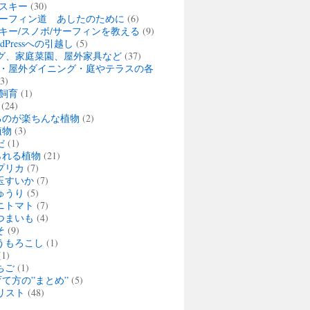
スキー
(30)
ーフィン道 あしたのために
(6)
キー/スノボ/サーフィンを教える
(9)
rdPressへの引越し
(5)
グ、家庭菜園、屋外家具など
(37)
・屋外ダイニング・庭やテラスの各
3)
飼育
(1)
(24)
るのが楽ちんな植物
(2)
植物
(3)
だ
(1)
られる植物
(21)
プリカ
(7)
玉すいか
(7)
ゅうり
(5)
ニトマト
(7)
つまいも
(4)
そ
(9)
うもろこし
(1)
1)
ちご
(1)
て方の”まとめ”
(5)
リスト
(48)