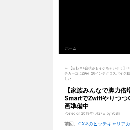
ホーム
←
【自転車4台積みもイケちゃいそう】CX
チカーゴに29er+26インチクロスバイク
した
【家族みんなで脚力倍増計画】
SmartでZwiftやり
画準備中
Posted on
2019年4月27日
by
Yoshi
前回、
CX-8のヒッチキャリア