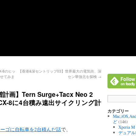
-8のヒッ
【香港&深セントリップ03】世界最大の電気街、深
載せてみま
セン華強北を探検
→
Tern Surge+Tacx Neo 2
つつCX-8に4台積み遠出サイクリング計
カテゴリー
Mac,iOS,A
ど
(146)
Xperia 
カーゴに自転車を2台積んだ話
で、
デュアル