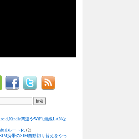
ndroid,Kindle関連やWiFi,無線LANな
M dualルート化
(2)
SIM携帯のSIM自動切り替えをやっ