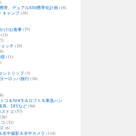
)
携帯、デュアルSIM携帯化計画
(18)
・キャンプ
(10)
かけ/お食事
(55)
(13)
7)
ウォッチ
(10)
0)
那様
(11)
)
セントリップ
(3)
夏 ヨーロッパ旅行
(18)
)
8)
ストコ＆NOCE＆ロフト＆東急ハン
家具、DIYなど
(94)
・コストコ
(57)
(26)
トコ
(32)
ズ
(6)
＆水中撮影＆水中カメラ
(114)