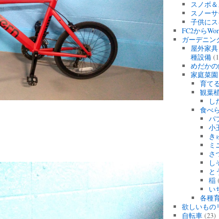
スノボ＆
スノーサ
子供にス
FC2からWo
ガーデニン
屋外家具
種設備
(1
めだかの
家庭菜園
育て
観葉
し
食べ
パ
小
き
ミ
さ
し
と
稲
(
い
各種育
欲しいもの
自転車
(23)