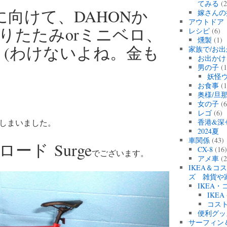
てみる
(2
に向けて、DAHONか
嫁さんの
アウトドア
折りたたみorミニベロ、
レシピ
(6)
燻製
(1)
? (わけないよね。金も
家族で/お出
お出かけ
男の子
(1
妖怪
お食事
(1
奥様/旦
女の子
(6
レゴ
(6)
しまいました。
香港&深
2024
車関係
(43)
ロロード
Surge
CX-8
(16
でございます。
アメ車
(2
IKEA＆コ
ズ 雑貨や
IKEA
IKEA
コス
便利グッ
サーフィン