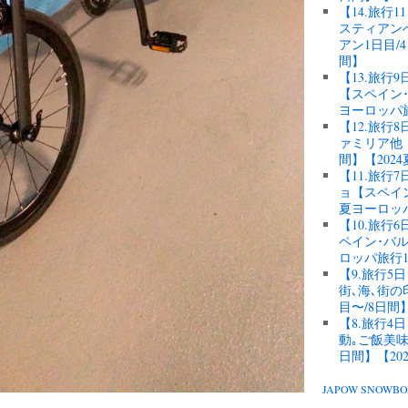
【14.旅行
スティアン
アン1日目/
間】
【13.旅行
【スペイン･
ヨーロッパ
【12.旅
ァミリア他【
間】【202
【11.旅
ョ【スペイン
夏ヨーロッ
【10.旅
ペイン･バル
ロッパ旅行1
【9.旅行
街､海､街
目〜/8日間
【8.旅行
動｡ご飯美味
日間】【20
JAPOW SNOW