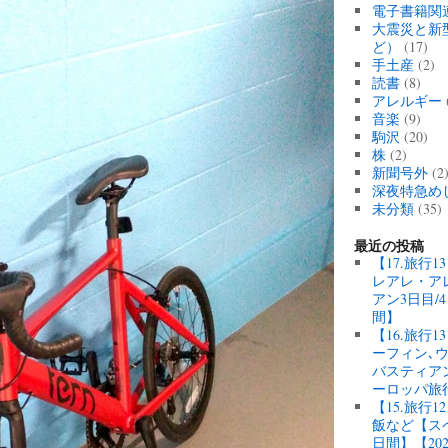
電子書籍関
大震災と新
ど）
(17)
手土産
(2)
読書
(8)
アレルギー
音楽
(9)
駒沢
(20)
株
(2)
新聞号外
(2
深夜特急め
未分類
(35)
最近の投稿
【17.旅行
レアレ・ア
アン3日目/
間】
【16.旅行
ーフィン､
バスティアン
ーロッパ旅
【15.旅行
飯など【スペ
日間】【20