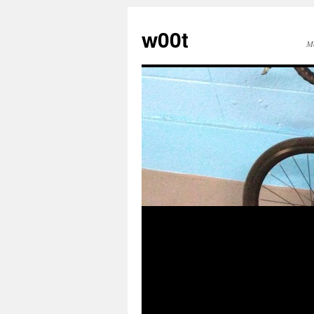
w00t
M