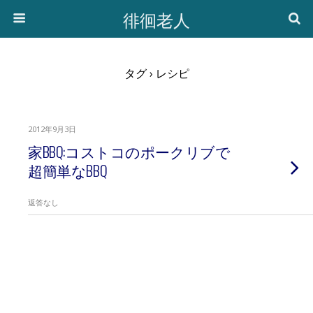
徘徊老人
タグ › レシピ
2012年9月3日
家BBQ:コストコのポークリブで
超簡単なBBQ
返答なし