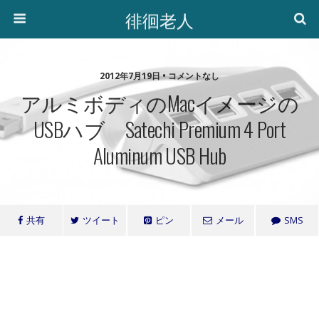
徘徊老人
2012年7月19日 • コメントなし
アルミボディのMacイメージの
USBハブ Satechi Premium 4 Port
Aluminum USB Hub
共有
ツイート
ピン
メール
SMS