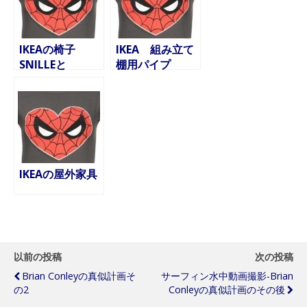
IKEAの椅子
IKEA 組み立て
SNILLEと
棚用パイプ
SKURVSTA
stolmenの使い
方とその他
IKEAの屋外家具
以前の投稿
次の投稿
Brian Conleyの真似計画そ
サーフィン水中動画撮影-Brian
の2
Conleyの真似計画のその後