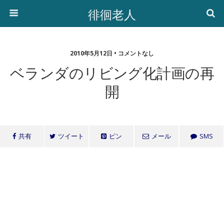
徘徊老人
2010年5月12日 • コメントなし
ベランダのリビング化計画の再
開
共有
ツイート
ピン
メール
SMS