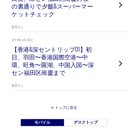
の裏通りで夕飯&スーパーマー
ケットチェック
返答なし
2019年3月26日
【香港&深セントリップ01】初
日、羽田〜香港国際空港〜中
環、旺角〜羅湖、中国入国〜深
セン福田区崗廈まで
返答なし
トップに戻る
モバイル
デスクトップ